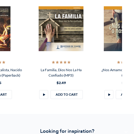
lista, Nacido
La Familia, Dios Nos La Ha
¿Nos Amamos O No
o (Paperback)
Confiado (MP3)
(MP3)
5
$2.49
$2.49
CART
ADD TO CART
ADD TO
Looking for inspiration?