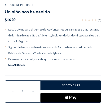
AUGUSTINE INSTITUTE
Un niño nos ha nacido
$16.00
(0)
Lectio Divina para el tiempo de Adviento, nos guía a través de las lecturas
de la misa de cada día de Adviento, incluyendo los domingos para los tres
ciclos litúrgicos.
Siguiendo los pasos de esta reconocida forma de orar meditando la
Palabra de Dios en la Tradición de la Iglesia
De manera especial, en este que estaremos viviendo.
See All Details
Current
Stock:
ADD TO CART
Decrease
Increase
Quantity
Quantity
of
of
Un
Un
niño
niño