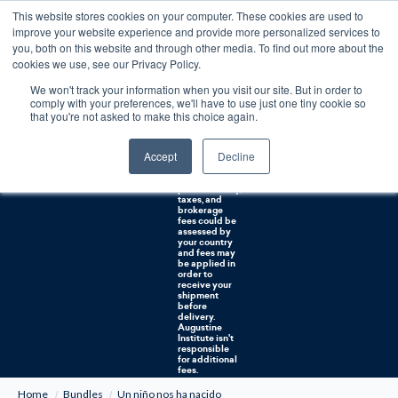
This website stores cookies on your computer. These cookies are used to
0
improve your website experience and provide more personalized services to
you, both on this website and through other media. To find out more about the
Free U.S. shipping on orders over $75. Restrictions apply for certain institutional purchases.
cookies we use, see our Privacy Policy.
We won't track your information when you visit our site. But in order to
Shipping to
comply with your preferences, we'll have to use just one tiny cookie so
NON-USA
CUSTOMERS:
that you're not asked to make this choice again.
If you reside in
Canada,
Australia, or
Accept
Decline
any other
international
countries, it's
probable duty,
taxes, and
brokerage
fees could be
assessed by
your country
and fees may
be applied in
order to
receive your
shipment
before
delivery.
Augustine
Institute isn't
responsible
for additional
fees.
Home
Bundles
Un niño nos ha nacido