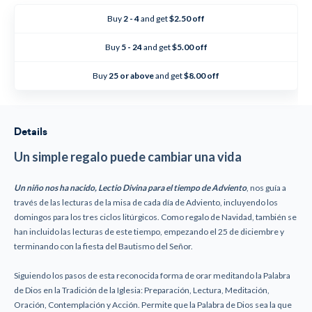
nos
nos
ha
ha
Buy
2 - 4
and get
$2.50 off
nacido
nacido
Buy
5 - 24
and get
$5.00 off
Buy
25 or above
and get
$8.00 off
Details
Un simple regalo puede cambiar una vida
Un niño nos ha nacido, Lectio Divina para el tiempo de Adviento
, nos guía a
través de las lecturas de la misa de cada día de Adviento, incluyendo los
domingos para los tres ciclos litúrgicos. Como regalo de Navidad, también se
han incluido las lecturas de este tiempo, empezando el 25 de diciembre y
terminando con la fiesta del Bautismo del Señor.
Siguiendo los pasos de esta reconocida forma de orar meditando la Palabra
de Dios en la Tradición de la Iglesia: Preparación, Lectura, Meditación,
Oración, Contemplación y Acción. Permite que la Palabra de Dios sea la que