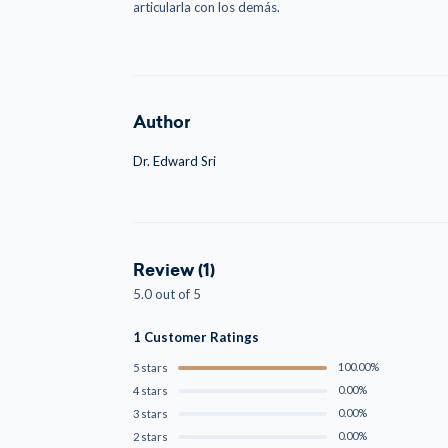
articularla con los demás.
Author
Dr. Edward Sri
Review (1)
5.0 out of 5
1 Customer Ratings
100.00%
5 stars
0.00%
4 stars
0.00%
3 stars
0.00%
2 stars