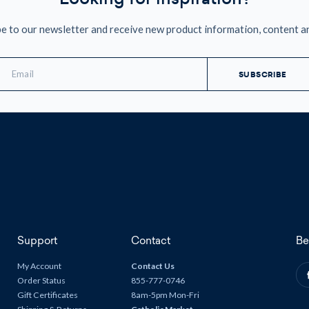
e to our newsletter and receive new product information, content a
mail
ddress
Support
Contact
Be
My Account
Contact Us
Order Status
855-777-0746
Gift Certificates
8am-5pm Mon-Fri