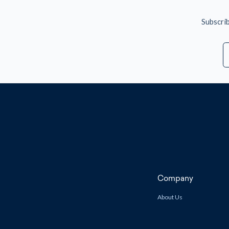
Subscrib
E
A
Company
About Us