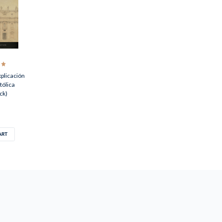
plicación
tólica
ck)
ART