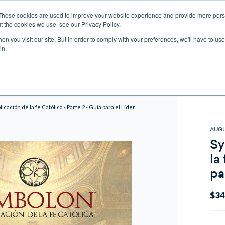
These cookies are used to improve your website experience and provide more perso
t the cookies we use, see our Privacy Policy.
n you visit our site. But in order to comply with your preferences, we'll have to use 
ECTIO
GIFTS
BROTHER FRANCIS
KIDS
AUDIO
VI
in.
e U.S. shipping on orders over $75. Restrictions apply for certain institutional purcha
n Canada, Australia, or any other international countries, it's probable duty, taxe
o receive your shipment before delivery. Augustine Institute isn't responsible for addi
icación de la fe Católica - Parte 2 - Guía para el Líder
AUGU
Sy
la
pa
$34
Curr