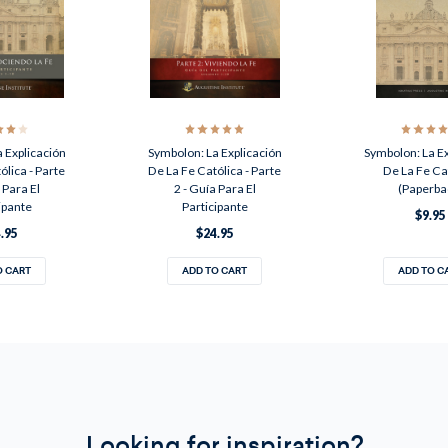
 Explicación
Symbolon: La Explicación
Symbolon: La Ex
ólica - Parte
De La Fe Católica - Parte
De La Fe Ca
 Para El
2 - Guía Para El
(Paperba
ipante
Participante
$9.95
.95
$24.95
O CART
ADD TO CART
ADD TO C
Looking for inspiration?