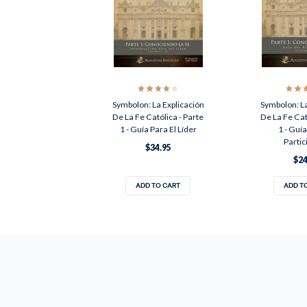
Symbolon: La Explicación
Symbolon: La
De La Fe Católica - Parte
De La Fe Cat
1 - Guía Para El Líder
1 - Guía
Partic
$34.95
$24
ADD TO CART
ADD T