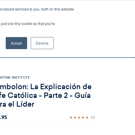
nalized services to you, both on this website
Account
Cart:
0
just one tiny cookie so that you're
DEO
ESPAÑOL
KIOSK
SPECIALS
ses.
Accept
Decline
s, and brokerage fees could be assessed by
tional fees.
STINE INSTITUTE
mbolon: La Explicación de
 fe Católica - Parte 2 - Guía
ra el Líder
.95
(1)
ent