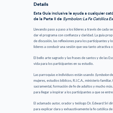
Details
Esta Guía inclusiva le ayuda a cualquier cat
de la Parte II de
Symbolon: La Fe Católica E
Llevando paso a paso a los líderes a través de cada s
dar el programa con confianza y claridad. La guía propor
de discusión, las reflexiones para los participantes y
líderes a conducir una sesión que sea tanto atractiva
El bello arte sagrado y las frases de santos y de las Esc
vida para los participantes en su estudio.
Las parroquias e individuos están usando
Symbolon
de
mujeres, estudios bíblicos, R.I.C.A., ministerio famili
sacramental, formación de fe de adultos y mucho más.
para llegar a inspirar a los participantes a que se en
El aclamado autor, orador y teólogo Dr. Edward Sri di
para explicar clara y exhaustivamente la fe católica d