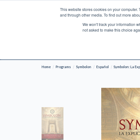
This website stores cookies on your computer. 
Search
and through other media. To find out more abou
We won't track your information whe
BOOKS
BIBLES
PROGRAMS
L
not asked to make this choice aga
Fre
Shipping to NON-USA CUSTOMERS: If you reside i
your country and fees may be applied in order t
Home
Programs
Symbolon
Español
Symbolon: La Expl