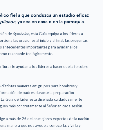
ólico fiel a que conduzca un estudio eficaz
xplicada
, ya sea en casa o en la parroquia.
esión de
Symbolon
, esta Guía equipa a los líderes a
ciona las oraciones al inicio y al final, las preguntas
 los antecedentes importantes para ayudar a los
 como razonable teológicamente.
rituras le ayudan a los líderes a hacer que la fe cobre
 distintas maneras en: grupos para hombres y
ar, formación de padres durante la preparación
 La Guía del Líder está diseñada cuidadosamente
treguen más concretamente al Señor en cada sesión.
rige a más de 25 de los mejores expertos de la nación
e una manera que nos ayude a conocerla, vivirla y