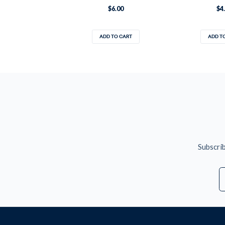
$6.00
$4
ADD TO CART
ADD T
Subscrib
E
A