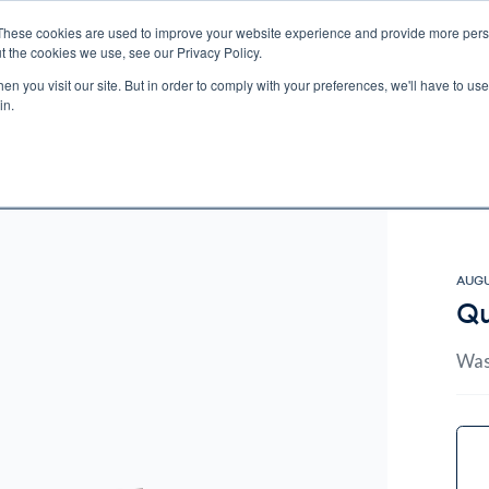
These cookies are used to improve your website experience and provide more perso
t the cookies we use, see our Privacy Policy.
n you visit our site. But in order to comply with your preferences, we'll have to use 
ECTIO
GIFTS
BROTHER FRANCIS
KIDS
AUDIO
VI
in.
e U.S. shipping on orders over $75. Restrictions apply for certain institutional purcha
n Canada, Australia, or any other international countries, it's probable duty, taxe
o receive your shipment before delivery. Augustine Institute isn't responsible for addi
AUGU
Qu
Wa
Curr
Stock