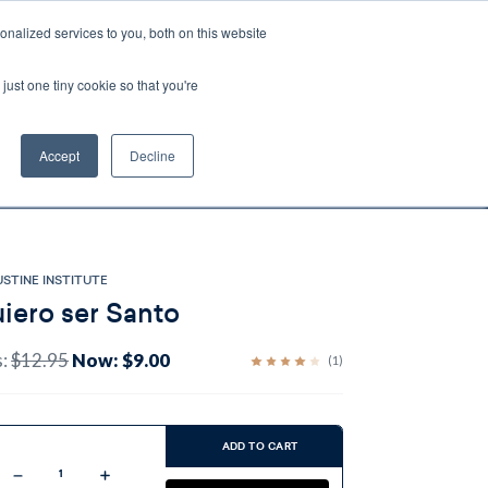
nalized services to you, both on this website
Account
Cart:
0
just one tiny cookie so that you're
DEO
ESPAÑOL
KIOSK
SPECIALS
ses.
Accept
Decline
s, and brokerage fees could be assessed by
tional fees.
STINE INSTITUTE
iero ser Santo
s:
$12.95
Now:
$9.00
(1)
ent
:
ADD TO CART
Decrease
Increase