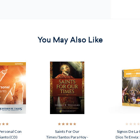
You May Also Like
Personal Con
Saints For Our
Signos De La 
 Santo (CD)
Times/Santos Para Hoy -
Dios Te Envía: