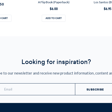
A Flip Book (Paperback)
Los Santos (B
.50
$6.00
$6.95
O CART
ADD TO CART
Looking for inspiration?
e to our newsletter and receive new product information, content a
mail
ddress