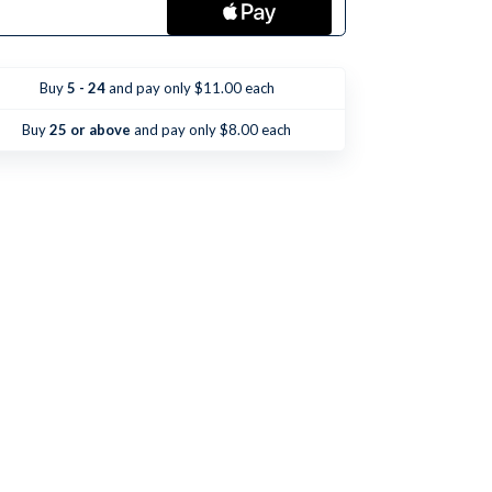
Quantity
Quantity
of
of
Quiero
Quiero
ser
ser
Santo
Santo
Buy
5 - 24
and pay only $11.00 each
Buy
25 or above
and pay only $8.00 each