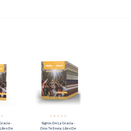
Gracia -
Signos De La Gracia -
 Libro De
Dios Te Envía: Libro De