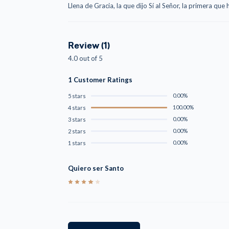
Llena de Gracia, la que dijo Sí al Señor, la primera que 
Review (1)
4.0 out of 5
1 Customer Ratings
0.00%
5 stars
100.00%
4 stars
0.00%
3 stars
0.00%
2 stars
0.00%
1 stars
Quiero ser Santo
4