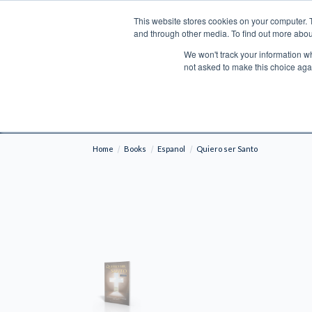
This website stores cookies on your computer. 
Search
and through other media. To find out more abou
We won't track your information whe
BOOKS
BIBLES
PROGRAMS
L
not asked to make this choice aga
Fre
Shipping to NON-USA CUSTOMERS: If you reside i
your country and fees may be applied in order t
Home
Books
Espanol
Quiero ser Santo